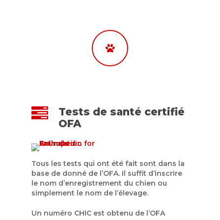
Tout sur le sette
Avignon
Cameylia
Standard de la race
Chasse
Bella
Rencontre avec le se
Santé et alimen
Dahlia
irlandais
Les liens
Azalee
Questions
Nous joindre
Melho
Tests de santé certifié
OFA
Tous les tests qui ont été fait sont dans la
base de donné de l’OFA. Il suffit d’inscrire
le nom d’enregistrement du chien ou
simplement le nom de l’élevage.
Un numéro CHIC est obtenu de l’OFA