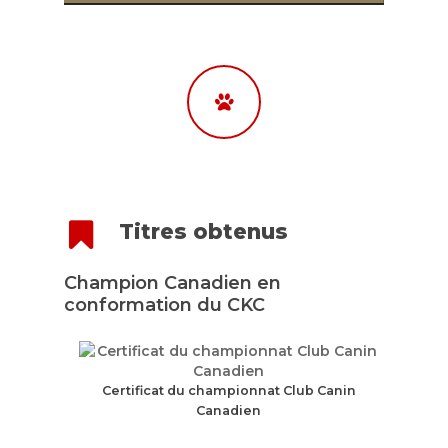
Titres obtenus
Champion Canadien en
Accueil
conformation du CKC
À propos de nous
Mâles
Notre histoire
Stanley
Femelles
Certificat du championnat Club Canin
Jax
Melha
Chiots
Canadien
Lou
Kyra