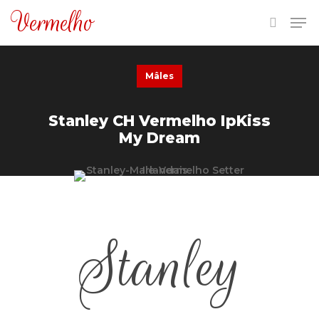
Vermelho
Mâles
Hit enter to search or ESC to close
Stanley CH Vermelho IpKiss
My Dream
Stanley